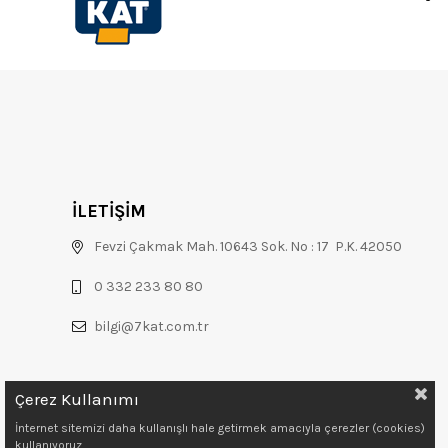
İLETİŞİM
Fevzi Çakmak Mah. 10643 Sok. No : 17 P.K. 42050
0 332 233 80 80
bilgi@7kat.com.tr
Çerez Kullanımı
İnternet sitemizi daha kullanışlı hale getirmek amacıyla çerezler (cookies)
kullanıyoruz.