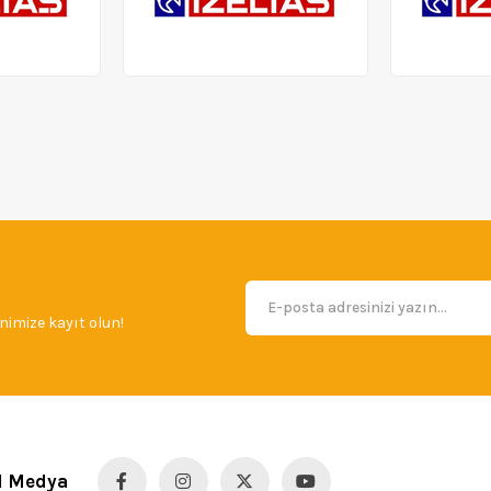
imize kayıt olun!
l Medya