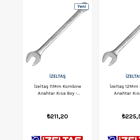
Yeni
Ürün
İZELTAŞ
İZELTA
İzeltaş 11Mm Kombine
İzeltaş 12Mm
Anahtar Kısa Boy -
Anahtar Kıs
0320020011
0320020
₺211,20
₺225,