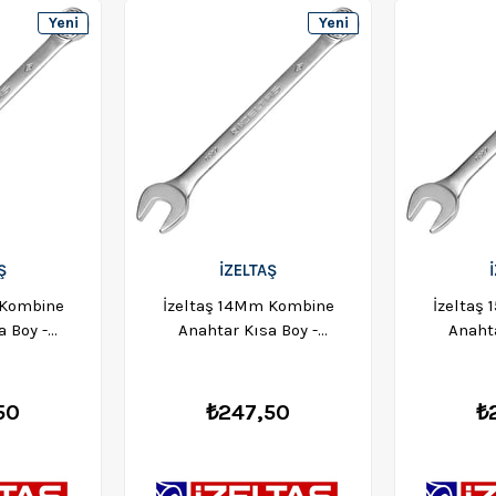
Yeni
Yeni
Ürün
Ürün
Ş
İZELTAŞ
 Kombine
İzeltaş 14Mm Kombine
İzeltaş
a Boy -
Anahtar Kısa Boy -
Anahta
012
0320020014
03
50
₺247,50
₺