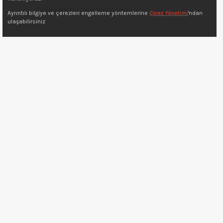
Copyright © 2022 7kat.com.tr
Ayrıntılı bilgiye ve çerezleri engelleme yöntemlerine
Çerez Yönetimi
'ndan
ulaşabilirsiniz