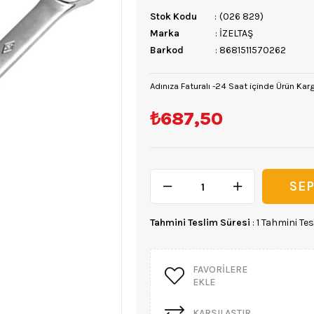
Stok Kodu
(026 829)
Marka
:
İZELTAŞ
Barkod
:
8681511570262
Adınıza Faturalı -24 Saat içinde Ürün Kar
₺687,50
Tahmini Teslim Süresi
:
1 Tahmini Tes
FAVORILERE
EKLE
KARŞILAŞTIR