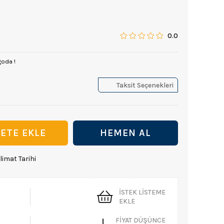
0.0
goda !
Taksit Seçenekleri
limat Tarihi
İSTEK LISTEME
EKLE
FIYAT DÜŞÜNCE