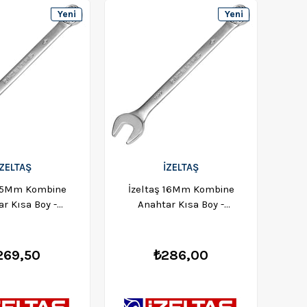
Yeni
Yeni
Ürün
Ürün
İZELTAŞ
İZELTAŞ
 15Mm Kombine
İzeltaş 16Mm Kombine
İz
r Kısa Boy -
Anahtar Kısa Boy -
20020015
0320020016
269,50
₺286,00