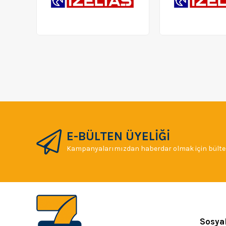
E-BÜLTEN ÜYELİĞİ
Kampanyalarımızdan haberdar olmak için bülten
Sosya