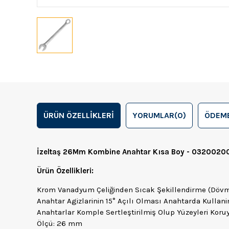
ÜRÜN ÖZELLIKLERI
YORUMLAR
(0)
ÖDEME
İzeltaş 26Mm Kombine Anahtar Kısa Boy - 0320020
Ürün Özellikleri:
Krom Vanadyum Çeliğinden Sıcak Şekillendirme (Dövme
Anahtar Agizlarinin 15° Açılı Olması Anahtarda Kullan
Anahtarlar Komple Sertleştirilmiş Olup Yüzeyleri Koru
Ölçü: 26 mm