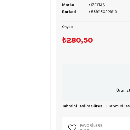
Marka
:
İZELTAŞ
Barkod
:
8691150221913
Önyazı
₺280,50
Ürün s
Tahmini Teslim Süresi
:
1 Tahmini Tes
FAVORILERE