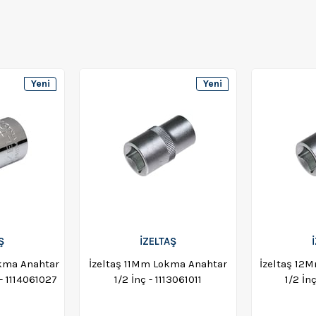
Yeni
Yeni
Ürün
Ürün
Ş
İZELTAŞ
kma Anahtar
İzeltaş 11Mm Lokma Anahtar
İzeltaş 12
 - 1114061027
1/2 İnç - 1113061011
1/2 İn