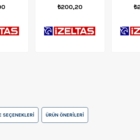
00
₺200,20
₺
 SEÇENEKLERI
ÜRÜN ÖNERILERI