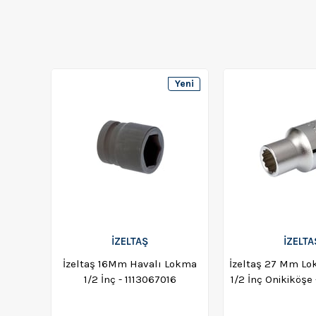
Yeni
Ürün
İZELTAŞ
İZELTA
İzeltaş 16Mm Havalı Lokma
İzeltaş 27 Mm Lo
1/2 İnç - 1113067016
1/2 İnç Onikiköşe