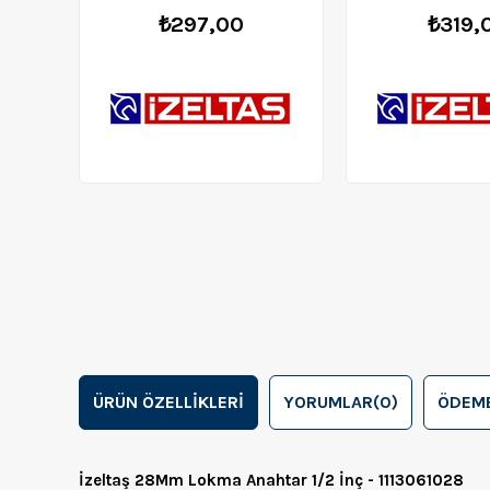
₺297,00
₺319,
ÜRÜN ÖZELLIKLERI
YORUMLAR
(0)
ÖDEME
İzeltaş 28Mm Lokma Anahtar 1/2 İnç - 1113061028