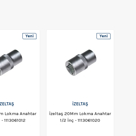
Yeni
Yeni
Ürün
Ürün
İZELTAŞ
İZELTAŞ
Mm Lokma Anahtar
İzeltaş 20Mm Lokma Anahtar
ç - 1113061012
1/2 İnç - 1113061020