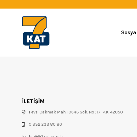
Sosya
İLETİŞİM
Fevzi Çakmak Mah. 10643 Sok. No : 17 P.K. 42050
0 332 233 80 80
bilgi@7kat.com.tr