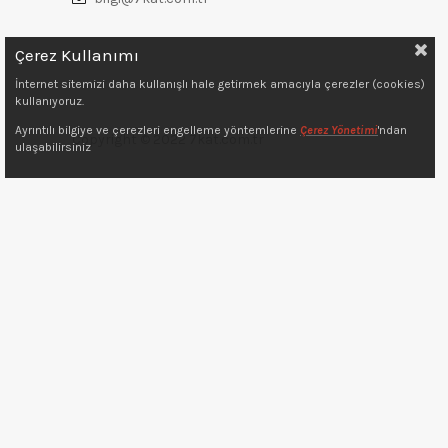
Çerez Kullanımı
İnternet sitemizi daha kullanışlı hale getirmek amacıyla çerezler (cookies)
kullanıyoruz.
Ayrıntılı bilgiye ve çerezleri engelleme yöntemlerine
Çerez Yönetimi
'ndan
Copyright © 2022 7kat.com.tr
ulaşabilirsiniz