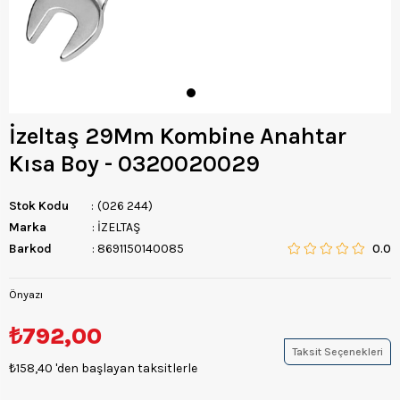
İzeltaş 29Mm Kombine Anahtar
Kısa Boy - 0320020029
Stok Kodu
(026 244)
Marka
:
İZELTAŞ
Barkod
:
8691150140085
0.0
Önyazı
₺792,00
Taksit Seçenekleri
₺158,40
'den başlayan taksitlerle