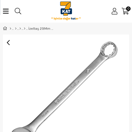
0
İzeltaş 29Mm Kombine Anahtar Kısa Boy - 0320020029