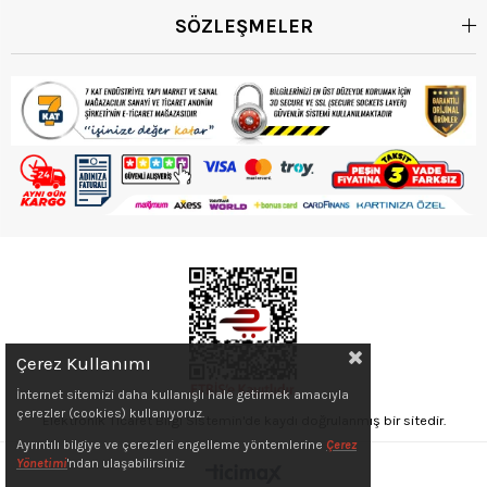
SÖZLEŞMELER
Çerez Kullanımı
İnternet sitemizi daha kullanışlı hale getirmek amacıyla
çerezler (cookies) kullanıyoruz.
Elektronik Ticaret Bilgi Sistemin'de kaydı doğrulanmış bir sitedir.
Ayrıntılı bilgiye ve çerezleri engelleme yöntemlerine
Çerez
Yönetimi
'ndan ulaşabilirsiniz