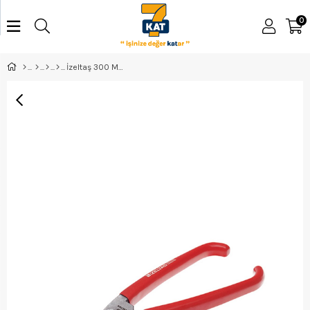
0
İzeltaş 300 Mm Tenekeci Makası - 6820270300