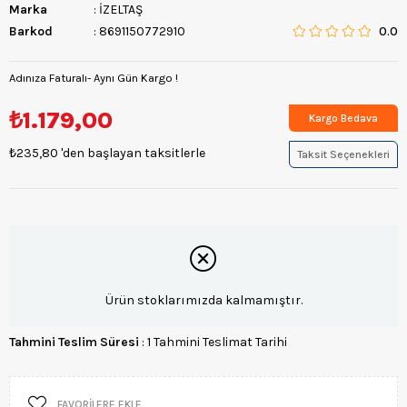
Marka
:
İZELTAŞ
Barkod
:
8691150772910
0.0
Adınıza Faturalı- Aynı Gün Kargo !
₺1.179,00
Kargo Bedava
₺235,80
'den başlayan taksitlerle
Taksit Seçenekleri
Ürün stoklarımızda kalmamıştır.
Tahmini Teslim Süresi
:
1 Tahmini Teslimat Tarihi
FAVORILERE EKLE