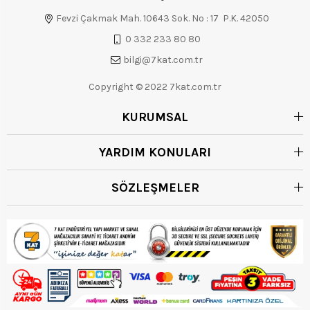
Fevzi Çakmak Mah. 10643 Sok. No : 17 P.K. 42050
0 332 233 80 80
bilgi@7kat.com.tr
Copyright © 2022 7kat.com.tr
KURUMSAL
YARDIM KONULARI
SÖZLEŞMELER