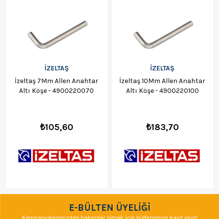
İZELTAŞ
İZELTAŞ
İzeltaş 7Mm Allen Anahtar
İzeltaş 10Mm Allen Anahtar
Altı Köşe - 4900220070
Altı Köşe - 4900220100
₺105,60
₺183,70
E-BÜLTEN ÜYELİĞİ
Kampanyalarımızdan haberdar olmak için bültenimize kayıt olun!