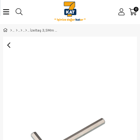
0
İzeltaş 3,5Mm Allen Anahtar Altı Köşe - 4900220035