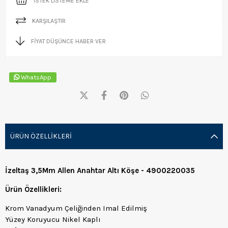
İSTEK LISTEME EKLE
KARŞILAŞTIR
FIYAT DÜŞÜNCE HABER VER
WhatsApp
ÜRÜN ÖZELLIKLERI
İzeltaş 3,5Mm Allen Anahtar Altı Köşe - 4900220035
Ürün Özellikleri:
Krom Vanadyum Çeliğinden Imal Edilmiş
Yüzey Koruyucu Nikel Kaplı