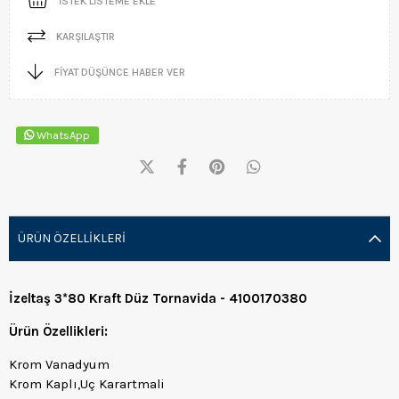
İSTEK LISTEME EKLE
KARŞILAŞTIR
FIYAT DÜŞÜNCE HABER VER
WhatsApp
ÜRÜN ÖZELLIKLERI
İzeltaş 3*80 Kraft Düz Tornavida - 4100170380
Ürün Özellikleri:
Krom Vanadyum
Krom Kaplı,Uç Karartmali