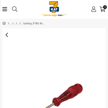
0
İzeltaş 3*80 Kraft Düz Tornavida - 4100170380