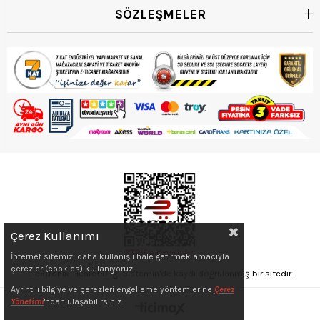
SÖZLEŞMELER
Çerez Kullanımı
İnternet sitemizi daha kullanışlı hale getirmek amacıyla
çerezler (cookies) kullanıyoruz.
Elektronik Ticaret Bilgi Sistemin'de kaydı doğrulanmış bir sitedir.
Ayrıntılı bilgiye ve çerezleri engelleme yöntemlerine
Çerez
Yönetimi
'ndan ulaşabilirsiniz