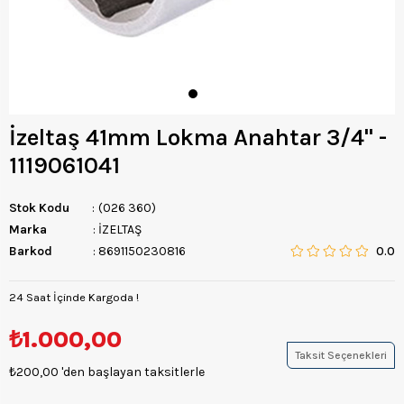
İzeltaş 41mm Lokma Anahtar 3/4'' -
1119061041
Stok Kodu
(026 360)
Marka
:
İZELTAŞ
Barkod
:
8691150230816
0.0
24 Saat İçinde Kargoda !
₺1.000,00
Taksit Seçenekleri
₺200,00
'den başlayan taksitlerle