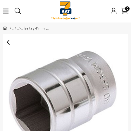
0
İzeltaş 41mm Lokma Anahtar 3/4'' - 1119061041