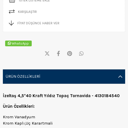
İSTEK LISTEME EKLE
KARŞILAŞTIR
FIYAT DÜŞÜNCE HABER VER
WhatsApp
ÜRÜN ÖZELLIKLERI
İzeltaş 4,5*40 Kraft Yıldız Topaç Tornavida - 4130184540
Ürün Özellikleri:
Krom Vanadyum
Krom Kaplı,Uç Karartmali