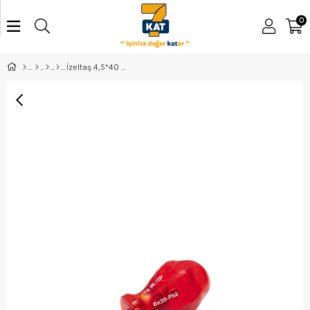
0
İzeltaş 4,5*40 Kraft Yıldız Topaç Tornavida - 4130184540