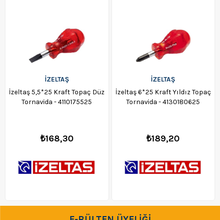
İZELTAŞ
İZELTAŞ
İzeltaş 5,5*25 Kraft Topaç Düz
İzeltaş 6*25 Kraft Yıldız Topaç
Tornavida - 4110175525
Tornavida - 4130180625
₺168,30
₺189,20
E-BÜLTEN ÜYELİĞİ