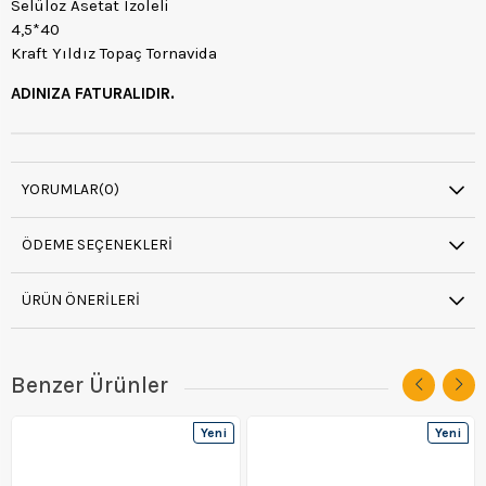
Selüloz Asetat Izoleli
4,5*40
Kraft Yıldız Topaç Tornavida
ADINIZA FATURALIDIR.
YORUMLAR
(0)
ÖDEME SEÇENEKLERI
ÜRÜN ÖNERILERI
Benzer Ürünler
Yeni
Yeni
Ürün
Ürün