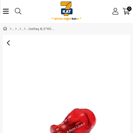
0
İzeltaş 6,5*40 Kraft Topaç Düz Tornavida - 4110176540