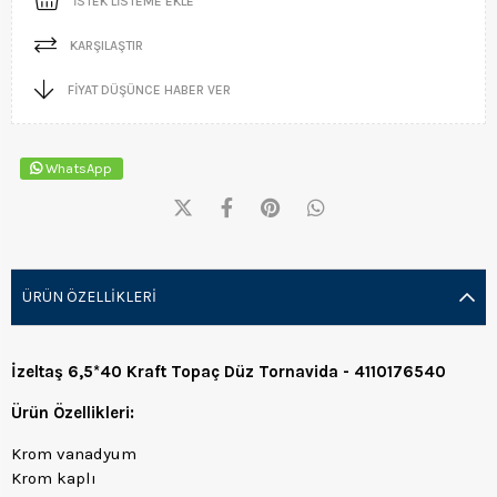
İSTEK LISTEME EKLE
KARŞILAŞTIR
FIYAT DÜŞÜNCE HABER VER
WhatsApp
ÜRÜN ÖZELLIKLERI
İzeltaş 6,5*40 Kraft Topaç Düz Tornavida - 4110176540
Ürün Özellikleri:
Krom vanadyum
Krom kaplı