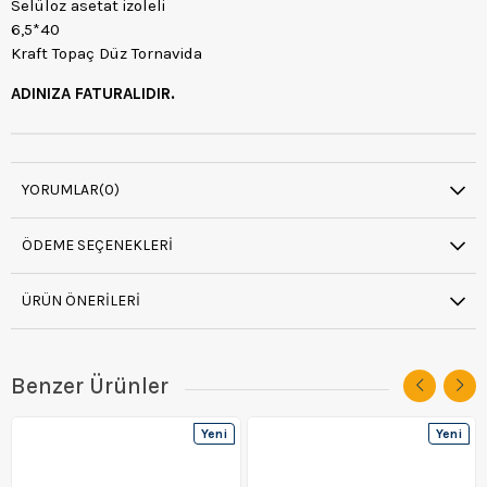
Selüloz asetat izoleli
6,5*40
Kraft Topaç Düz Tornavida
ADINIZA FATURALIDIR.
YORUMLAR
(0)
ÖDEME SEÇENEKLERI
ÜRÜN ÖNERILERI
Benzer Ürünler
Yeni
Yeni
Ürün
Ürün