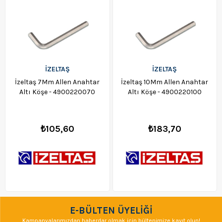
İZELTAŞ
İZELTAŞ
İzeltaş 7Mm Allen Anahtar
İzeltaş 10Mm Allen Anahtar
Altı Köşe - 4900220070
Altı Köşe - 4900220100
₺105,60
₺183,70
E-BÜLTEN ÜYELİĞİ
Kampanyalarımızdan haberdar olmak için bültenimize kayıt olun!