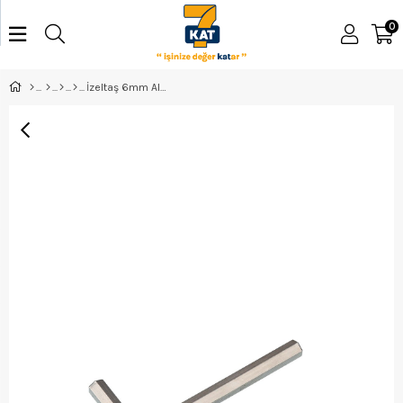
0
İzeltaş 6mm Allen Anahtar Altı Köşe - 4900220060