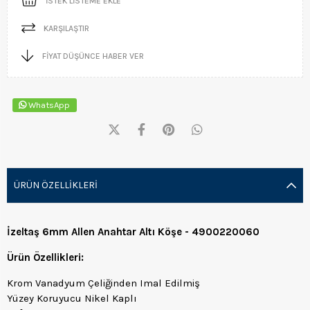
İSTEK LISTEME EKLE
KARŞILAŞTIR
FIYAT DÜŞÜNCE HABER VER
WhatsApp
ÜRÜN ÖZELLIKLERI
İzeltaş 6mm Allen Anahtar Altı Köşe - 4900220060
Ürün Özellikleri:
Krom Vanadyum Çeliğinden Imal Edilmiş
Yüzey Koruyucu Nikel Kaplı