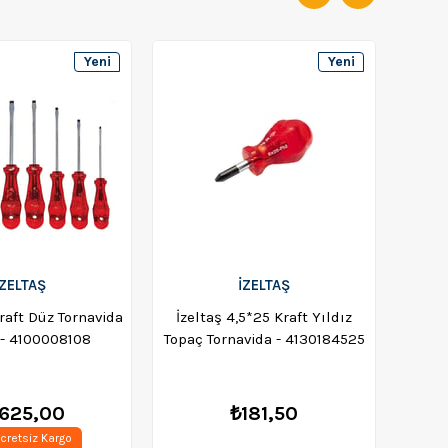
Yeni
Yeni
Ürün
Ürün
İZELTAŞ
İZELTAŞ
Kraft Düz Tornavida
İzeltaş 4,5*25 Kraft Yıldız
İzel
 - 4100008108
Topaç Tornavida - 4130184525
Topaç
.625,00
₺181,50
cretsiz Kargo