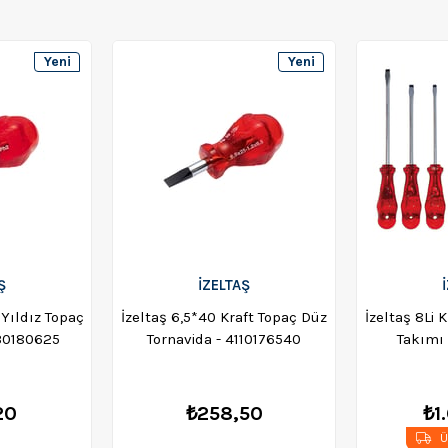
Yeni
Yeni
Ürün
Ürün
Ş
İZELTAŞ
 Yıldız Topaç
İzeltaş 6,5*40 Kraft Topaç Düz
İzeltaş 8Li 
130180625
Tornavida - 4110176540
Takımı
20
₺258,50
₺1
Ü