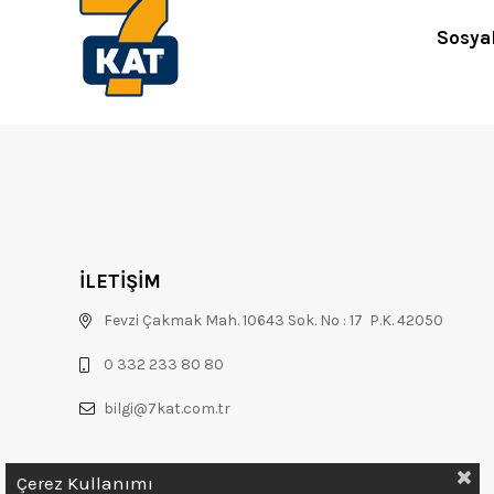
Sosya
İLETİŞİM
Fevzi Çakmak Mah. 10643 Sok. No : 17 P.K. 42050
0 332 233 80 80
bilgi@7kat.com.tr
Çerez Kullanımı