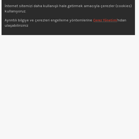
İnternet sitemizi daha kullanışlı hale getirmek amacıyla çerezler (cookies)
kullanıyoruz.
Copyright © 2022 7kat.com.tr
Ayrıntılı bilgiye ve çerezleri engelleme yöntemlerine
Çerez Yönetimi
'ndan
ulaşabilirsiniz