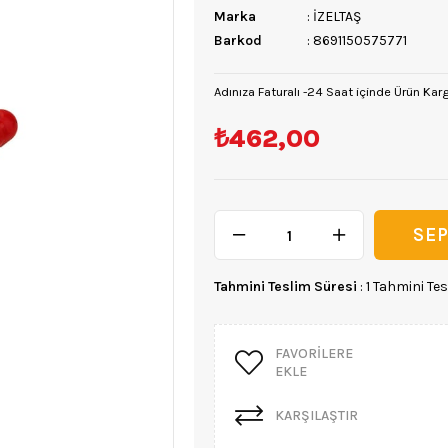
Marka
:
İZELTAŞ
Barkod
:
8691150575771
Adınıza Faturalı -24 Saat içinde Ürün Kar
₺462,00
Tahmini Teslim Süresi
:
1 Tahmini Tes
FAVORILERE
EKLE
KARŞILAŞTIR