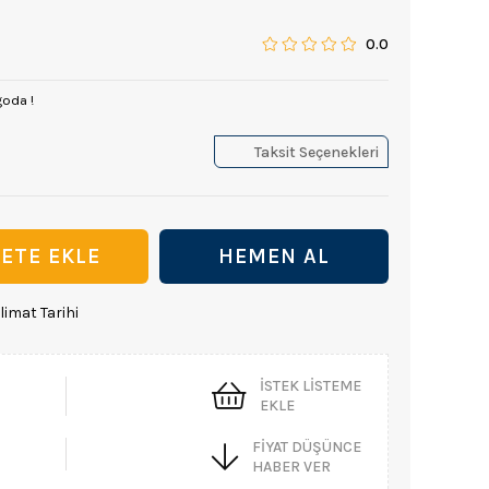
0.0
goda !
Taksit Seçenekleri
limat Tarihi
İSTEK LISTEME
EKLE
FIYAT DÜŞÜNCE
HABER VER