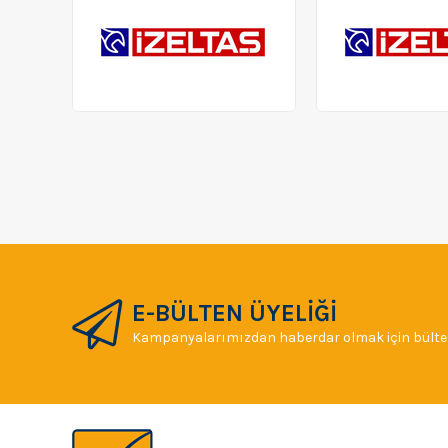
E-BÜLTEN ÜYELİĞİ
Kampanyalarımızdan haberdar olmak için bülten