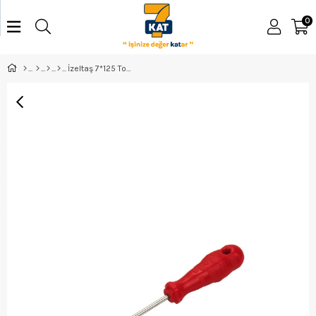
0
İzeltaş 7*125 Tork Uçlu Tornavida T40 - 4775180040