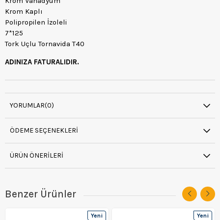
Krom Vanadyum
Krom Kaplı
Polipropilen İzoleli
7*125
Tork Uçlu Tornavida T40
ADINIZA FATURALIDIR.
YORUMLAR
(0)
ÖDEME SEÇENEKLERI
ÜRÜN ÖNERILERI
Benzer Ürünler
Yeni
Yeni