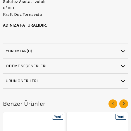
Selüloz Asetat Izoleli
8*150
Kraft Düz Tornavida
ADINIZA FATURALIDIR.
YORUMLAR
(0)
ÖDEME SEÇENEKLERI
ÜRÜN ÖNERILERI
Benzer Ürünler
Yeni
Yeni
Ürün
Ürün