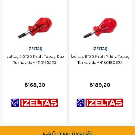
İZELTAŞ
İZELTAŞ
İzeltaş 5,5*25 Kraft Topaç Düz
İzeltaş 6*25 Kraft Yıldız Topaç
Tornavida - 4110175525
Tornavida - 4130180625
₺168,30
₺189,20
E-BÜLTEN ÜYELİĞİ