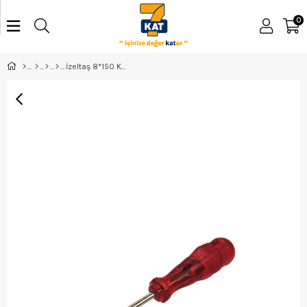
0
İzeltaş 8*150 Kraft Düz Tornavida - 4100178150