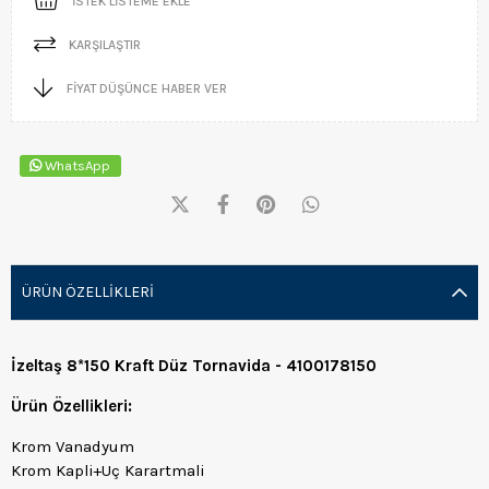
İSTEK LISTEME EKLE
KARŞILAŞTIR
FIYAT DÜŞÜNCE HABER VER
WhatsApp
ÜRÜN ÖZELLIKLERI
İzeltaş 8*150 Kraft Düz Tornavida - 4100178150
Ürün Özellikleri:
Krom Vanadyum
Krom Kapli+Uç Karartmali