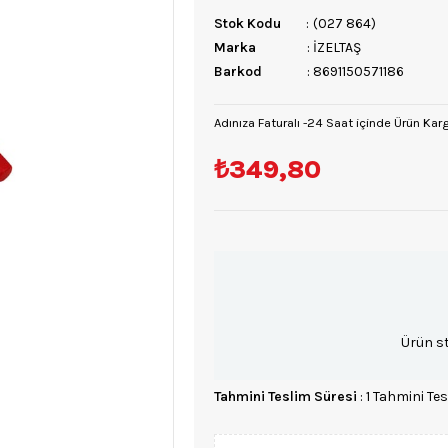
Stok Kodu
(027 864)
Marka
:
İZELTAŞ
Barkod
:
8691150571186
Adınıza Faturalı -24 Saat içinde Ürün Kar
₺349,80
Ürün s
Tahmini Teslim Süresi
:
1 Tahmini Tes