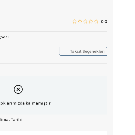
0.0
goda !
Taksit Seçenekleri
toklarımızda kalmamıştır.
limat Tarihi