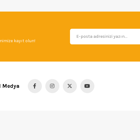
imize kayıt olun!
l Medya