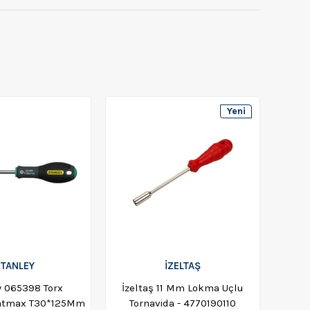
Yeni
Ürün
TANLEY
İZELTAŞ
y 065398 Torx
İzeltaş 11 Mm Lokma Uçlu
Fatmax T30*125Mm
Tornavida - 4770190110