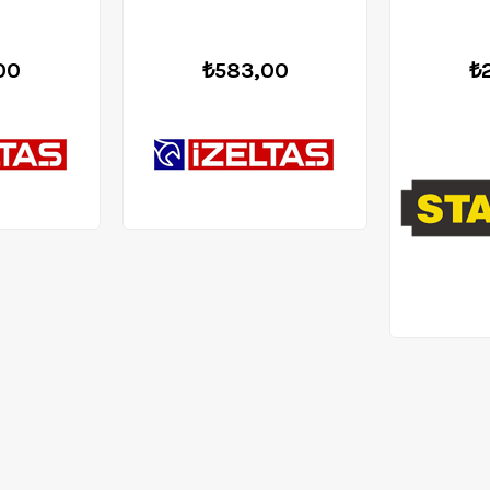
00
₺583,00
₺