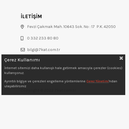
İLETİŞİM
Fevzi Çakmak Mah. 10643 Sok. No : 17 P.K. 42050
0 332 233 80 80
bilgi@7kat.com.tr
Çerez Kullanımı
İnternet sitemizi daha kullanışlı hale getirmek amacıyla çerezler (cookies)
kullanıyoruz.
Ayrıntılı bilgiye ve çerezleri engelleme yöntemlerine
Çerez Yönetimi
'ndan
ulaşabilirsiniz
Copyright © 2022 7kat.com.tr