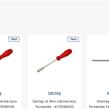
Yeni
Yeni
Ürün
Ürün
Ş
İZELTAŞ
S
Lokma Uçlu
İzeltaş 12 Mm Lokma Uçlu
Stanle
770190130
Tornavida - 4770190120
Tornavida 