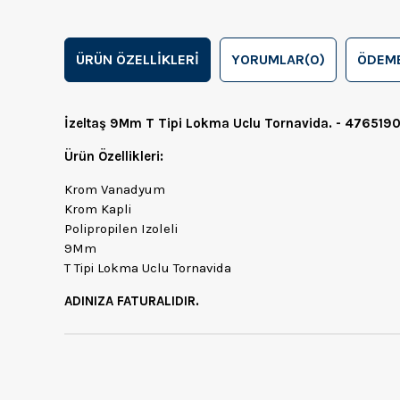
ÜRÜN ÖZELLIKLERI
YORUMLAR
(0)
ÖDEME
İzeltaş 9Mm T Tipi Lokma Uclu Tornavida. - 47651
Ürün Özellikleri:
Krom Vanadyum
Krom Kapli
Polipropilen Izoleli
9Mm
T Tipi Lokma Uclu Tornavida
ADINIZA FATURALIDIR.