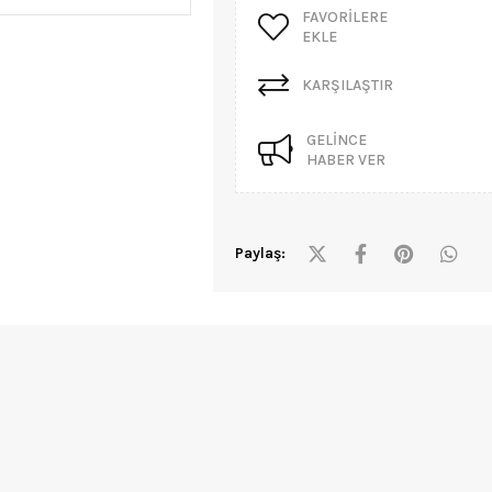
FAVORILERE
EKLE
KARŞILAŞTIR
GELINCE
HABER VER
Paylaş: