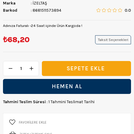
Marka
:
İZELTAŞ
Barkod
:
8681511573894
0.0
Adınıza Faturalı -24 Saat içinde Ürün Kargoda !
₺68,20
Taksit Seçenekleri
Tahmini Teslim Süresi
:
1 Tahmini Teslimat Tarihi
FAVORILERE EKLE