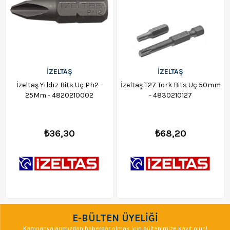
İZELTAŞ
İZELTAŞ
İzeltaş Yıldız Bits Uç Ph2 -
İzeltaş T27 Tork Bits Uç 50mm
25Mm - 4820210002
- 4830210127
₺36,30
₺68,20
E-BÜLTEN ÜYELİĞİ
Kampanyalarımızdan haberdar olmak için bültenimize kayıt olun!