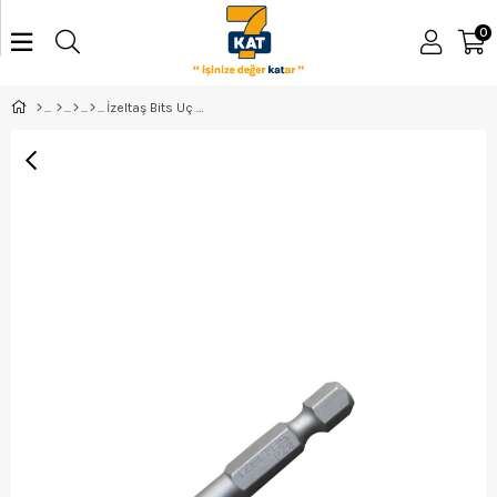
0
İzeltaş Bits Uç Pz2 - 50Mm - 4825210012