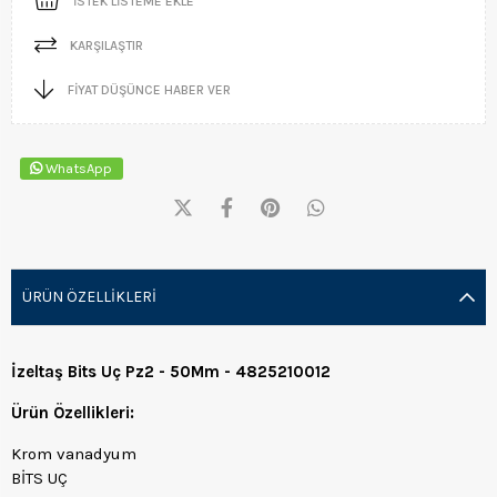
İSTEK LISTEME EKLE
KARŞILAŞTIR
FIYAT DÜŞÜNCE HABER VER
WhatsApp
ÜRÜN ÖZELLIKLERI
İzeltaş Bits Uç Pz2 - 50Mm - 4825210012
Ürün Özellikleri:
Krom vanadyum
BİTS UÇ