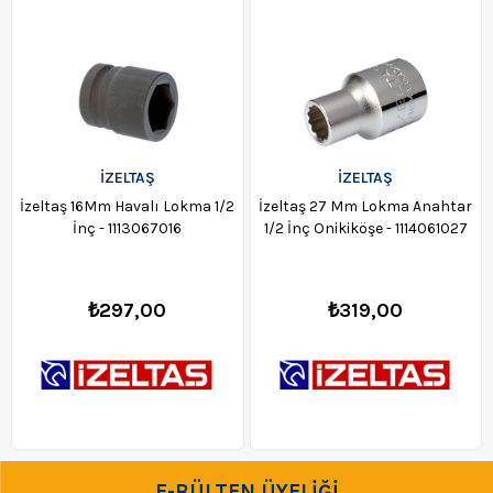
İZELTAŞ
İZELTAŞ
İzeltaş 16Mm Havalı Lokma 1/2
İzeltaş 27 Mm Lokma Anahtar
İnç - 1113067016
1/2 İnç Onikiköşe - 1114061027
₺297,00
₺319,00
E-BÜLTEN ÜYELİĞİ