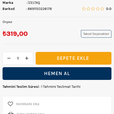
Marka
:
İZELTAŞ
Barkod
:
8691150226178
0.0
Önyazı
₺319,00
Taksit Seçenekleri
Tahmini Teslim Süresi
:
1 Tahmini Teslimat Tarihi
FAVORILERE EKLE