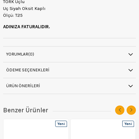
TORK Uçlu
Uç Siyah Oksit Kaplı
Ölçü: T25
ADINIZA FATURALIDIR.
YORUMLAR
(0)
ÖDEME SEÇENEKLERI
ÜRÜN ÖNERILERI
Benzer Ürünler
Yeni
Yeni
Ürün
Ürün