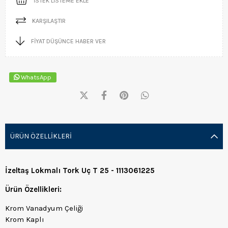
İSTEK LISTEME EKLE
KARŞILAŞTIR
FIYAT DÜŞÜNCE HABER VER
WhatsApp
ÜRÜN ÖZELLIKLERI
İzeltaş Lokmalı Tork Uç T 25 - 1113061225
Ürün Özellikleri:
Krom Vanadyum Çeliği
Krom Kaplı