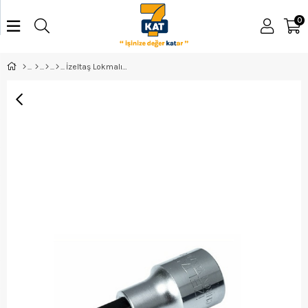
0
İzeltaş Lokmalı Tork Uç T 25 - 1113061225