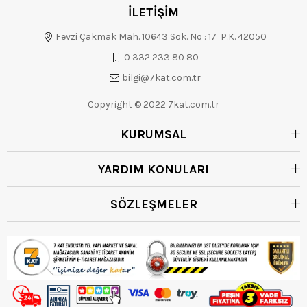
İLETİŞİM
Fevzi Çakmak Mah. 10643 Sok. No : 17 P.K. 42050
0 332 233 80 80
bilgi@7kat.com.tr
Copyright © 2022 7kat.com.tr
KURUMSAL
YARDIM KONULARI
SÖZLEŞMELER