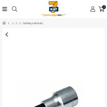
0
İzeltaş Lokmalı Tork Uç T 27 - 1113061227