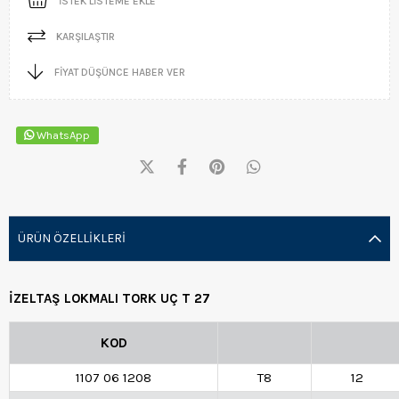
İSTEK LISTEME EKLE
KARŞILAŞTIR
FIYAT DÜŞÜNCE HABER VER
WhatsApp
ÜRÜN ÖZELLIKLERI
İZELTAŞ LOKMALI TORK UÇ T 27
KOD
1107 06 1208
T8
12