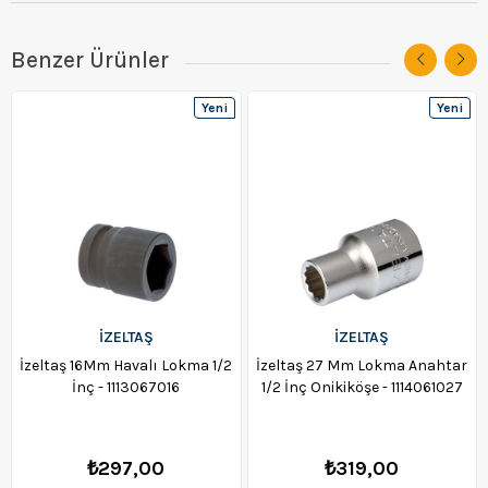
Benzer Ürünler
Yeni
Yeni
Ürün
Ürün
İZELTAŞ
İZELTAŞ
İzeltaş 16Mm Havalı Lokma 1/2
İzeltaş 27 Mm Lokma Anahtar
İnç - 1113067016
1/2 İnç Onikiköşe - 1114061027
₺297,00
₺319,00