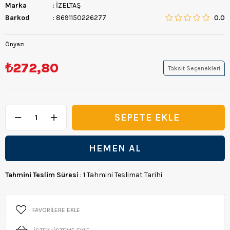
Marka
:
İZELTAŞ
Barkod
:
8691150226277
0.0
Önyazı
₺272,80
Taksit Seçenekleri
Tahmini Teslim Süresi
:
1 Tahmini Teslimat Tarihi
FAVORILERE EKLE