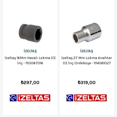
Ürün
Ürün
İZELTAŞ
İZELTAŞ
İzeltaş 16Mm Havalı Lokma 1/2
İzeltaş 27 Mm Lokma Anahtar
İnç - 1113067016
1/2 İnç Onikiköşe - 1114061027
₺297,00
₺319,00