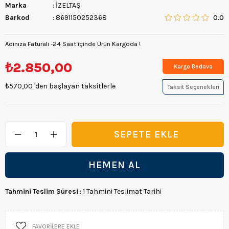
Marka
:
İZELTAŞ
Barkod
:
8691150252368
0.0
Adınıza Faturalı -24 Saat içinde Ürün Kargoda !
₺2.850,00
Kargo Bedava
₺570,00
'den başlayan taksitlerle
Taksit Seçenekleri
Tahmini Teslim Süresi
:
1 Tahmini Teslimat Tarihi
FAVORILERE EKLE