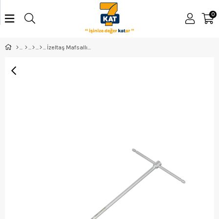
0
İzeltaş Mafsallı T Kol Lokma 19 Mm - 1855080019