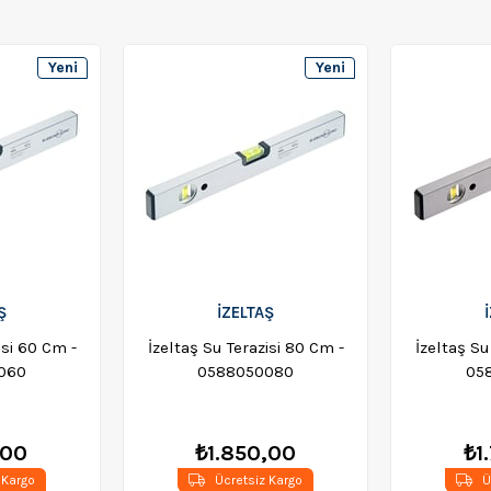
Yeni
Yeni
Ürün
Ürün
Ş
İZELTAŞ
isi 60 Cm -
İzeltaş Su Terazisi 80 Cm -
İzeltaş Su
060
0588050080
05
,00
₺1.850,00
₺1
 Kargo
Ücretsiz Kargo
Ü