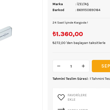
Marka
:
İZELTAŞ
Barkod
:
8691150890164
24 Saat İçinde Kargoda !
₺1.360,00
₺272,00
'den başlayan taksitlerle
Tahmini Teslim Süresi
:
1 Tahmini Tes
FAVORILERE
EKLE