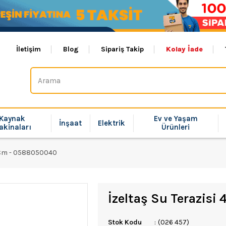
İletişim
Blog
Sipariş Takip
Kolay İade
Kaynak
Ev ve Yaşam
İnşaat
Elektrik
akinaları
Ürünleri
0 Cm - 0588050040
İzeltaş Su Terazis
Stok Kodu
(026 457)