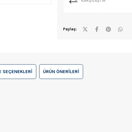
KARŞILAŞTIR
Paylaş:
 SEÇENEKLERI
ÜRÜN ÖNERILERI