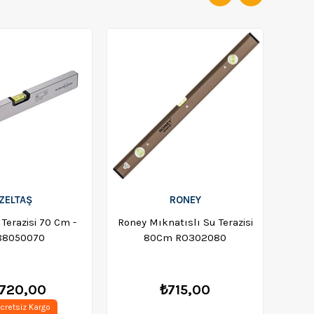
İZELTAŞ
RONEY
 Terazisi 70 Cm -
Roney Mıknatıslı Su Terazisi
Bos
88050070
80Cm RO302080
.720,00
₺715,00
cretsiz Kargo