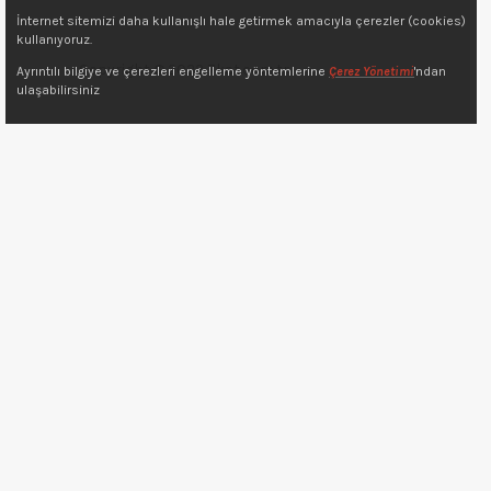
İnternet sitemizi daha kullanışlı hale getirmek amacıyla çerezler (cookies)
kullanıyoruz.
Copyright © 2022 7kat.com.tr
Ayrıntılı bilgiye ve çerezleri engelleme yöntemlerine
Çerez Yönetimi
'ndan
ulaşabilirsiniz