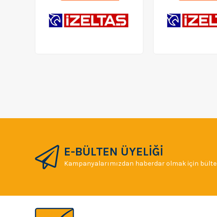
E-BÜLTEN ÜYELİĞİ
Kampanyalarımızdan haberdar olmak için bülten