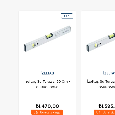
Yeni
Ürün
İZELTAŞ
İZELTA
İzeltaş Su Terazisi 50 Cm -
İzeltaş Su Teraz
0588050050
0588050
₺1.470,00
₺1.595
Ücretsiz Kargo
Ücretsiz