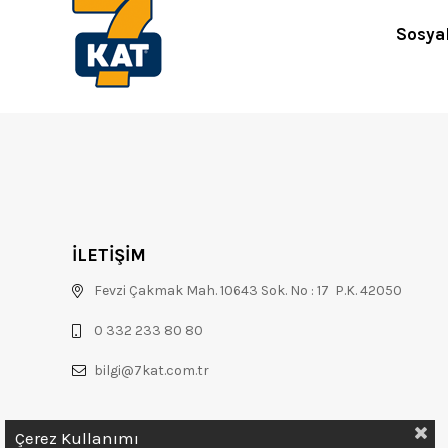
Sosya
İLETİŞİM
Fevzi Çakmak Mah. 10643 Sok. No : 17 P.K. 42050
0 332 233 80 80
bilgi@7kat.com.tr
Çerez Kullanımı