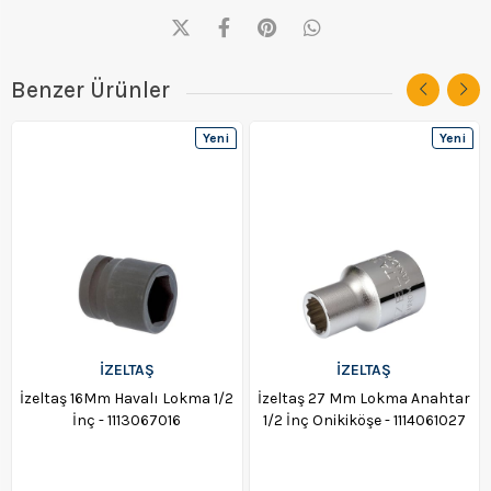
Benzer Ürünler
Yeni
Yeni
Ürün
Ürün
İZELTAŞ
İZELTAŞ
İzeltaş 16Mm Havalı Lokma 1/2
İzeltaş 27 Mm Lokma Anahtar
İnç - 1113067016
1/2 İnç Onikiköşe - 1114061027