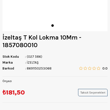
İzeltaş T Kol Lokma 10Mm -
1857080010
Stok Kodu
(027 586)
Marka
:
İZELTAŞ
Barkod
:
8691150253068
0.0
Önyazı
₺181,50
Taksit Seçenekleri