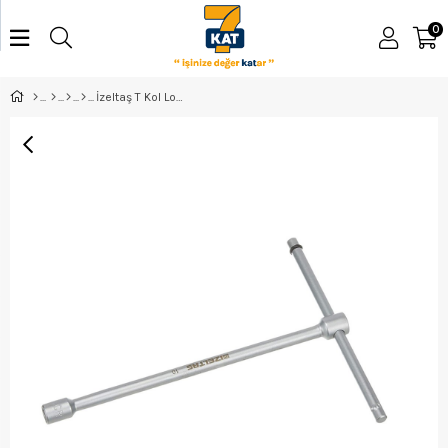
0
İzeltaş T Kol Lokma 10Mm - 1857080010