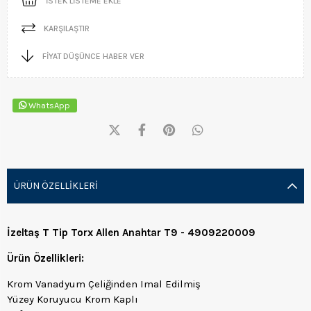
İSTEK LISTEME EKLE
KARŞILAŞTIR
FIYAT DÜŞÜNCE HABER VER
WhatsApp
ÜRÜN ÖZELLIKLERI
İzeltaş T Tip Torx Allen Anahtar T9 - 4909220009
Ürün Özellikleri:
Krom Vanadyum Çeliğinden Imal Edilmiş
Yüzey Koruyucu Krom Kaplı