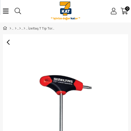
0
İzeltaş T Tip Torx Allen Anahtar T9 - 4909220009