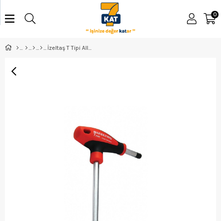
0
İzeltaş T Tipi Allen Anahtar 2,5Mm - 4920220025