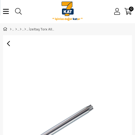
0
İzeltaş Torx Allen Anahtar T25 - 4910220025