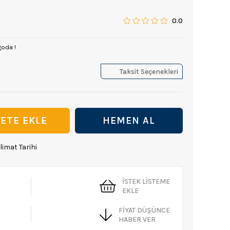
0.0
goda !
Taksit Seçenekleri
limat Tarihi
İSTEK LISTEME
EKLE
FIYAT DÜŞÜNCE
HABER VER