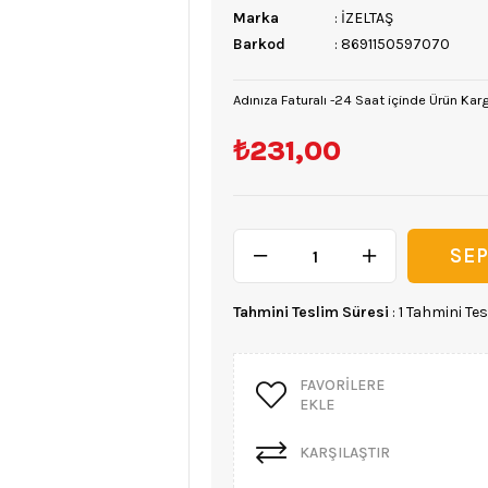
Marka
:
İZELTAŞ
Barkod
:
8691150597070
Adınıza Faturalı -24 Saat içinde Ürün Kar
₺231,00
Tahmini Teslim Süresi
:
1 Tahmini Tes
FAVORILERE
EKLE
KARŞILAŞTIR