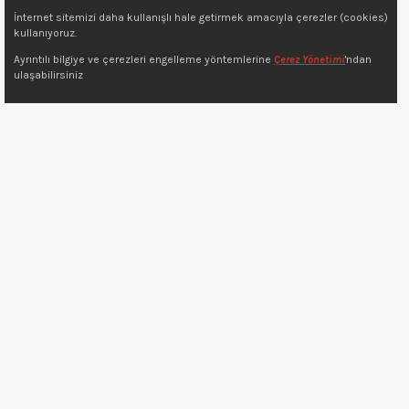
İnternet sitemizi daha kullanışlı hale getirmek amacıyla çerezler (cookies)
kullanıyoruz.
Copyright © 2022 7kat.com.tr
Ayrıntılı bilgiye ve çerezleri engelleme yöntemlerine
Çerez Yönetimi
'ndan
ulaşabilirsiniz