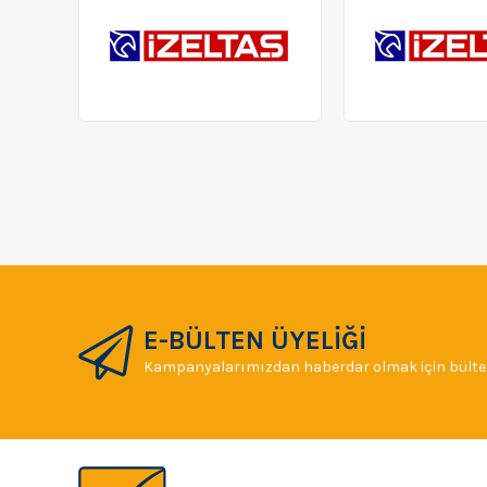
E-BÜLTEN ÜYELİĞİ
Kampanyalarımızdan haberdar olmak için bülten