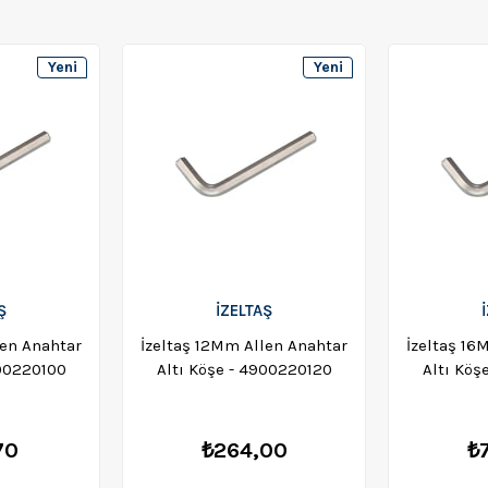
Yeni
Yeni
Ürün
Ürün
Ş
İZELTAŞ
İzeltaş 12Mm Allen Anahtar
İzeltaş 16
900220100
Altı Köşe - 4900220120
Altı Köş
70
₺264,00
₺