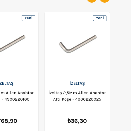
Yeni
Yeni
Ürün
Ürün
İZELTAŞ
İZELTAŞ
Mm Allen Anahtar
İzeltaş 2,5Mm Allen Anahtar
İzel
e - 4900220160
Altı Köşe - 4900220025
Alt
768,90
₺36,30