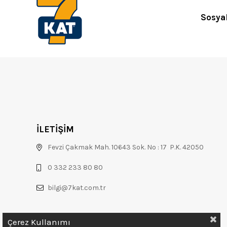
Sosya
İLETİŞİM
Fevzi Çakmak Mah. 10643 Sok. No : 17 P.K. 42050
0 332 233 80 80
bilgi@7kat.com.tr
Çerez Kullanımı