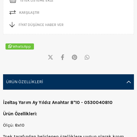
İSTEK LISTEME EKLE
KARŞILAŞTIR
FIYAT DÜŞÜNCE HABER VER
WhatsApp
ÜRÜN ÖZELLIKLERI
İzeltaş Yarım Ay Yıldız Anahtar 8*10 - 0530040810
Ürün Özellikleri:
Ölçü: 8x10
Tsek tarafından belirlenen özelliklere uygun olarak krom