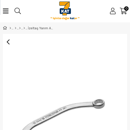
0
İzeltaş Yarım Ay Yıldız Anahtar 8*10 - 0530040810