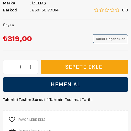
Marka
:
İZELTAŞ
Barkod
:
8691150177814
0.0
Önyazı
₺319,00
Taksit Seçenekleri
Tahmini Teslim Süresi
:
1 Tahmini Teslimat Tarihi
FAVORILERE EKLE