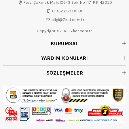
Fevzi Çakmak Mah. 10643 Sok. No : 17 P.K. 42050
0 332 233 80 80
bilgi@7kat.com.tr
Copyright © 2022 7kat.com.tr
KURUMSAL
YARDIM KONULARI
SÖZLEŞMELER