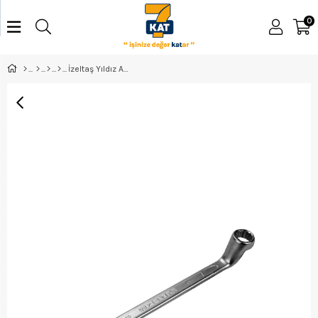
0
İzeltaş Yıldız Anahtar 20*22 - 0430032022