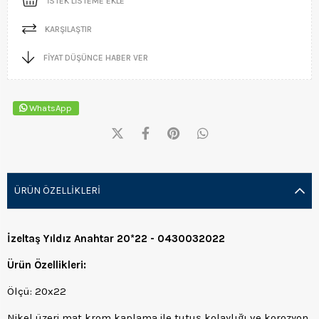
İSTEK LISTEME EKLE
KARŞILAŞTIR
FIYAT DÜŞÜNCE HABER VER
WhatsApp
ÜRÜN ÖZELLIKLERI
İzeltaş Yıldız Anahtar 20*22 - 0430032022
Ürün Özellikleri:
Ölçü: 20x22
Nikel üzeri mat krom kaplama ile tutuş kolaylığı ve korozyon