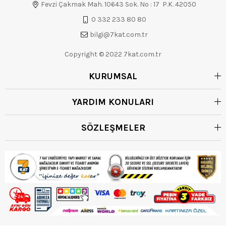
Fevzi Çakmak Mah. 10643 Sok. No : 17 P.K. 42050
0 332 233 80 80
bilgi@7kat.com.tr
Copyright © 2022 7kat.com.tr
KURUMSAL
YARDIM KONULARI
SÖZLEŞMELER