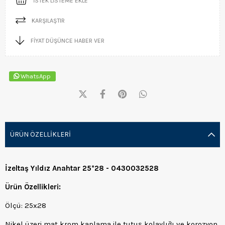
İSTEK LISTEME EKLE
KARŞILAŞTIR
FIYAT DÜŞÜNCE HABER VER
WhatsApp
ÜRÜN ÖZELLIKLERI
İzeltaş Yıldız Anahtar 25*28 - 0430032528
Ürün Özellikleri:
Ölçü: 25x28
Nikel üzeri mat krom kaplama ile tutuş kolaylığı ve korozyon