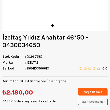
İzeltaş Yıldız Anahtar 46*50 -
0430034650
Stok Kodu
(026 758)
Marka
:
İZELTAŞ
Barkod
:
8691150166610
0.0
Adınıza Faturalı -24 Saat içinde Ürün Kargoda !
₺2.180,00
Kargo Bedava
₺436,00
'den başlayan taksitlerle
Taksit Seçenekleri