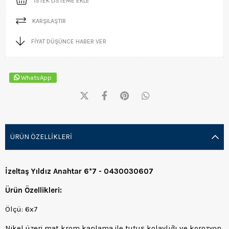
İSTEK LISTEME EKLE
KARŞILAŞTIR
FIYAT DÜŞÜNCE HABER VER
WhatsApp
ÜRÜN ÖZELLIKLERI
İzeltaş Yıldız Anahtar 6*7 - 0430030607
Ürün Özellikleri:
Ölçü: 6x7
Nikel üzeri mat krom kaplama ile tutuş kolaylığı ve korozyon