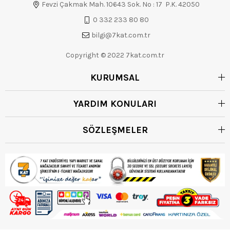
Fevzi Çakmak Mah. 10643 Sok. No : 17 P.K. 42050
0 332 233 80 80
bilgi@7kat.com.tr
Copyright © 2022 7kat.com.tr
KURUMSAL
YARDIM KONULARI
SÖZLEŞMELER