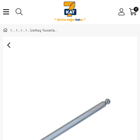
0
İzeltaş Yuvarlak Başlı Allen Anahtar Uzun 2Mm - 4906220020