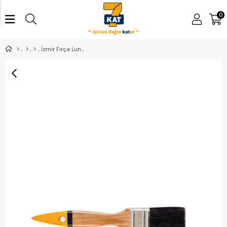
0
İzmir Fırça Luna Black Ahşap Saplı Yağlı Boya Fırçası No:1 003897