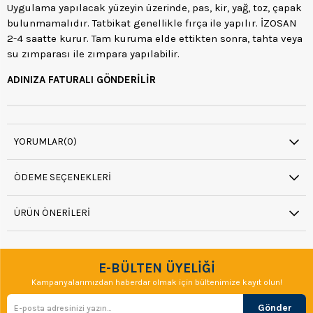
Uygulama yapılacak yüzeyin üzerinde, pas, kir, yağ, toz, çapak
bulunmamalıdır. Tatbikat genellikle fırça ile yapılır. İZOSAN
2-4 saatte kurur. Tam kuruma elde ettikten sonra, tahta veya
su zımparası ile zımpara yapılabilir.
ADINIZA FATURALI GÖNDERİLİR
YORUMLAR
(0)
ÖDEME SEÇENEKLERI
ÜRÜN ÖNERILERI
E-BÜLTEN ÜYELİĞİ
Kampanyalarımızdan haberdar olmak için bültenimize kayıt olun!
Gönder