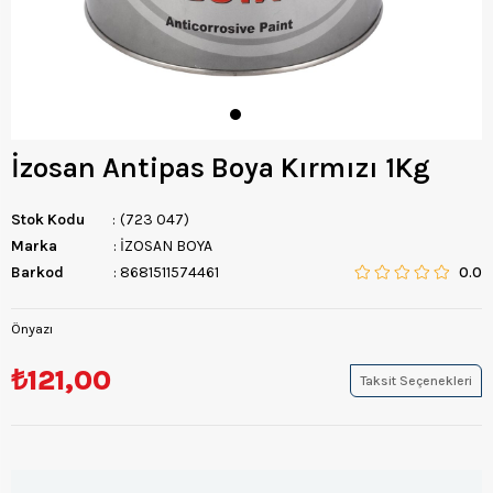
İzosan Antipas Boya Kırmızı 1Kg
Stok Kodu
(723 047)
Marka
:
İZOSAN BOYA
Barkod
:
8681511574461
0.0
Önyazı
₺121,00
Taksit Seçenekleri