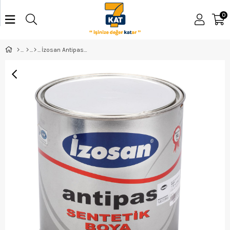
0
İzosan Antipas Boya Kırmızı 1Kg