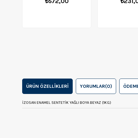
₺572,00
₺231,
ÜRÜN ÖZELLIKLERI
YORUMLAR
(0)
ÖDEME
İZOSAN ENAMEL SENTETİK YAĞLI BOYA BEYAZ (1KG)