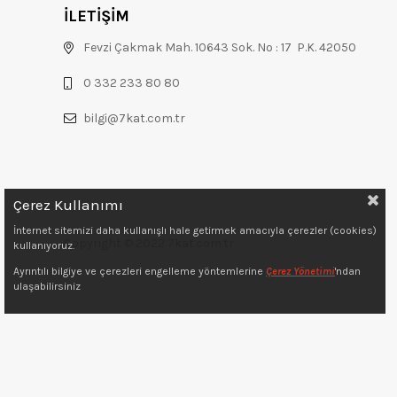
İLETİŞİM
Fevzi Çakmak Mah. 10643 Sok. No : 17 P.K. 42050
0 332 233 80 80
bilgi@7kat.com.tr
Çerez Kullanımı
İnternet sitemizi daha kullanışlı hale getirmek amacıyla çerezler (cookies)
Copyright © 2022 7kat.com.tr
kullanıyoruz.
Ayrıntılı bilgiye ve çerezleri engelleme yöntemlerine
Çerez Yönetimi
'ndan
ulaşabilirsiniz