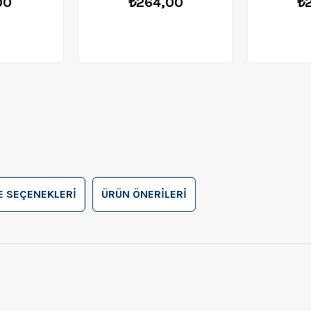
00
₺264,00
₺
 SEÇENEKLERI
ÜRÜN ÖNERILERI