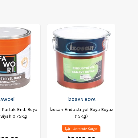
FAWORİ
İZ0SAN BOYA
l Parlak End. Boya
İzosan Endüstriyel Boya Beyaz
 Siyah 0,75Kg
(15Kg)
Ücretsiz Kargo