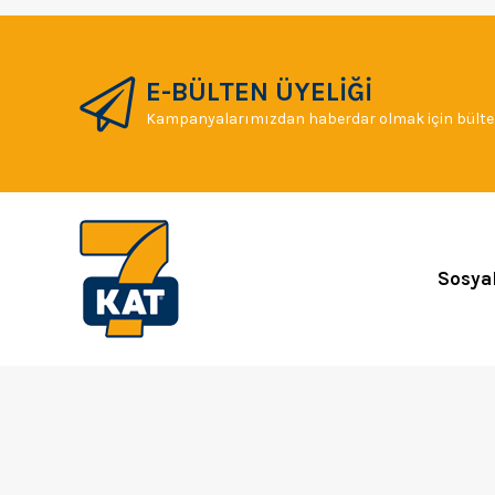
E-BÜLTEN ÜYELİĞİ
Kampanyalarımızdan haberdar olmak için bülten
Sosya