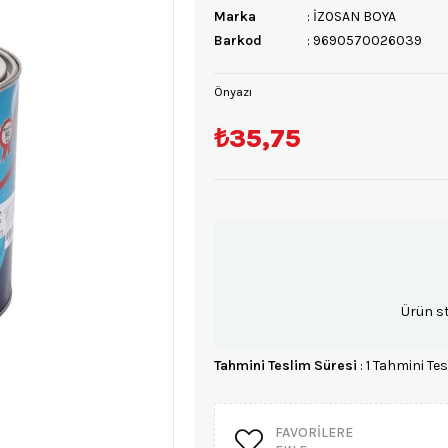
Marka
:
İZ0SAN BOYA
Barkod
:
9690570026039
Önyazı
₺35,75
Ürün s
Tahmini Teslim Süresi
:
1 Tahmini Tes
FAVORILERE