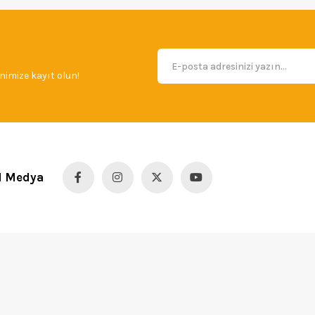
imize kayıt olun!
l Medya