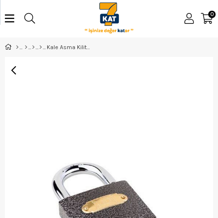
0
Kale Asma Kilit 60 Gri KD001/10-160