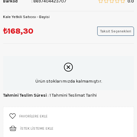
Barkod
:
8697404423707
0.0
Kale Yetkili Satıcısı - Bayisi
₺168,30
Taksit Seçenekleri
Ürün stoklarımızda kalmamıştır.
Tahmini Teslim Süresi
:
1 Tahmini Teslimat Tarihi
FAVORILERE EKLE
İSTEK LISTEME EKLE