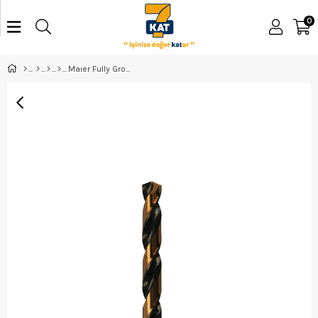
0
Maıer Fully Ground Matkap Ucu 2Mm Mam338G020