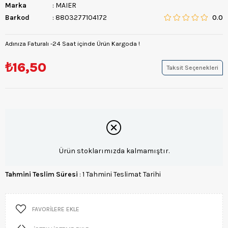
Marka
:
MAIER
Barkod
:
8803277104172
0.0
Adınıza Faturalı -24 Saat içinde Ürün Kargoda !
₺16,50
Taksit Seçenekleri
Ürün stoklarımızda kalmamıştır.
Tahmini Teslim Süresi
:
1 Tahmini Teslimat Tarihi
FAVORILERE EKLE