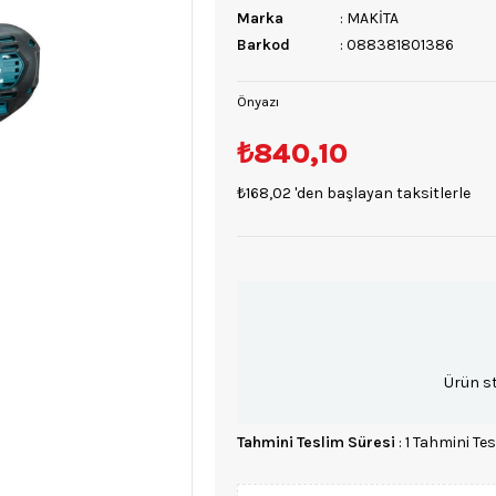
Marka
:
MAKİTA
Barkod
:
088381801386
Önyazı
₺840,10
₺168,02
'den başlayan taksitlerle
Ürün s
Tahmini Teslim Süresi
:
1 Tahmini Tes