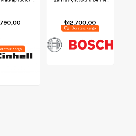
4513812
Vidalama - 06019h5000
.790,00
₺12.700,00
Ücretsiz Kargo
cretsiz Kargo