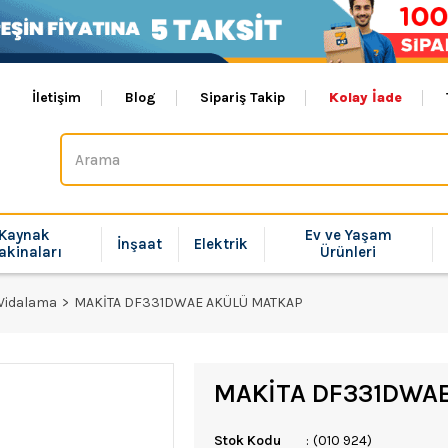
İletişim
Blog
Sipariş Takip
Kolay İade
Kaynak
Ev ve Yaşam
İnşaat
Elektrik
akinaları
Ürünleri
 Vidalama
MAKİTA DF331DWAE AKÜLÜ MATKAP
MAKİTA DF331DWA
Stok Kodu
(010 924)