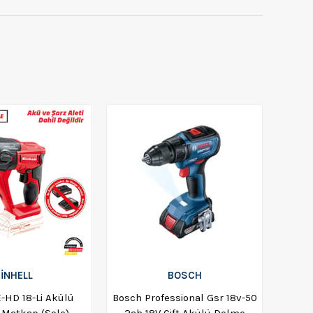
EİNHELL
BOSCH
E-HD 18-Li Akülü
Bosch Professional Gsr 18v-50
Matkap (Solo) -
2ah 18V Çift Akülü Delme