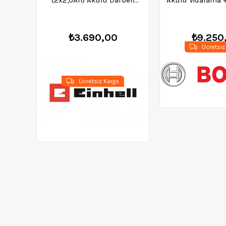
Matkap 4513890
Somun Sıkma M
06019G8
₺3.690,00
₺9.250
Ücretsiz
Ücretsiz Kargo