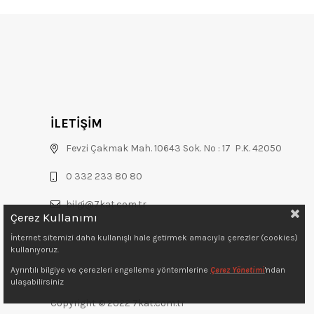
İLETİŞİM
Fevzi Çakmak Mah. 10643 Sok. No : 17 P.K. 42050
0 332 233 80 80
bilgi@7kat.com.tr
Çerez Kullanımı
İnternet sitemizi daha kullanışlı hale getirmek amacıyla çerezler (cookies)
kullanıyoruz.
Ayrıntılı bilgiye ve çerezleri engelleme yöntemlerine
Çerez Yönetimi
'ndan
ulaşabilirsiniz
Copyright © 2022 7kat.com.tr