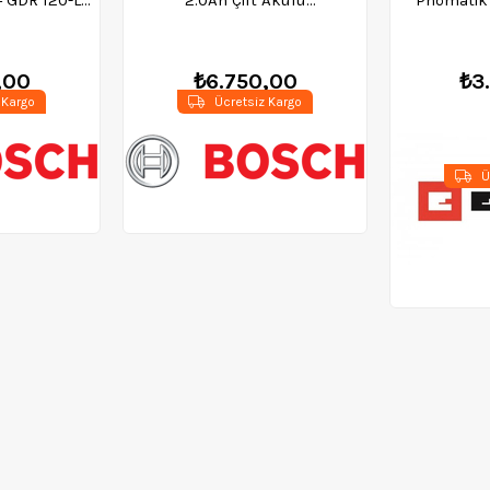
akinesi -
Delme/Vidalama Makinesi +
023
23 Parça Set - 06019G8002
,00
₺6.750,00
₺3
 Kargo
Ücretsiz Kargo
Ü