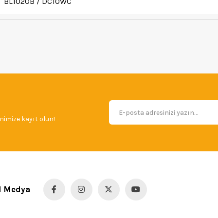
BL1020B / DC10WC
imize kayıt olun!
l Medya