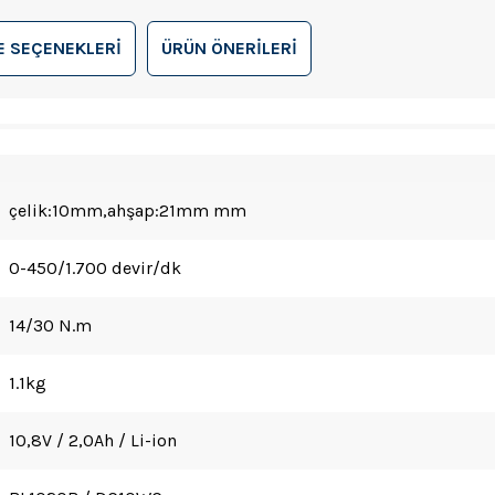
 SEÇENEKLERI
ÜRÜN ÖNERILERI
çelik:10mm,ahşap:21mm mm
0-450/1.700 devir/dk
14/30 N.m
1.1kg
10,8V / 2,0Ah / Li-ion