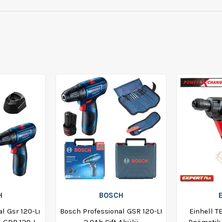
H
BOSCH
l Gsr 120-Lı
Bosch Professional GSR 120-LI
Einhell T
 GDR 120-Lı
2.0Ah Çift Akülü
Pnömatik 