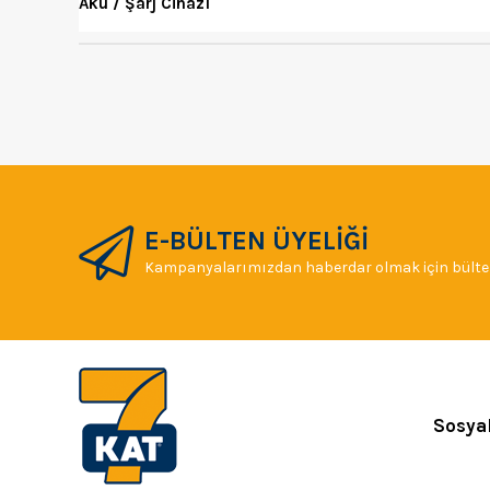
Akü / Şarj Cihazı
E-BÜLTEN ÜYELİĞİ
Kampanyalarımızdan haberdar olmak için bülten
Sosya