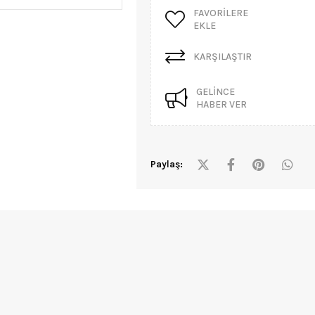
FAVORILERE
EKLE
KARŞILAŞTIR
GELINCE
HABER VER
Paylaş: