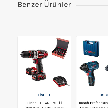
Benzer Ürünler
EİNHELL
BOSC
Einhell TE-CD 12/1 Li-i
Bosch Professiona
(2x2,0Ah) Akülü Darbeli
Akülü Vidalama +