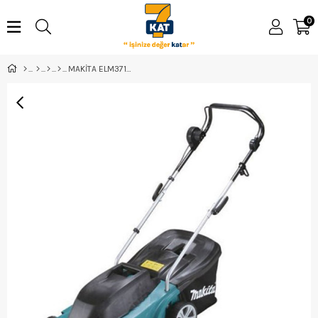
0
MAKİTA ELM3711 ELEKTRİKLİ ÇİM KESME