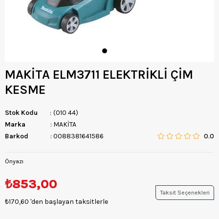
MAKİTA ELM3711 ELEKTRİKLİ ÇİM
KESME
Stok Kodu
(010 44)
Marka
:
MAKİTA
Barkod
:
0088381641586
0.0
Önyazı
₺853,00
Taksit Seçenekleri
₺170,60
'den başlayan taksitlerle