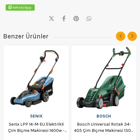
WhatsApp
Benzer Ürünler
SENIX
BOSCH
Senix LPP 14-M-EU Elektrikli
Bosch Universal Rotak 34-
Çim Biçme Makinesi 1400w -
405 Çim Biçme Makinesi 1300
112660
W - 06008A6401