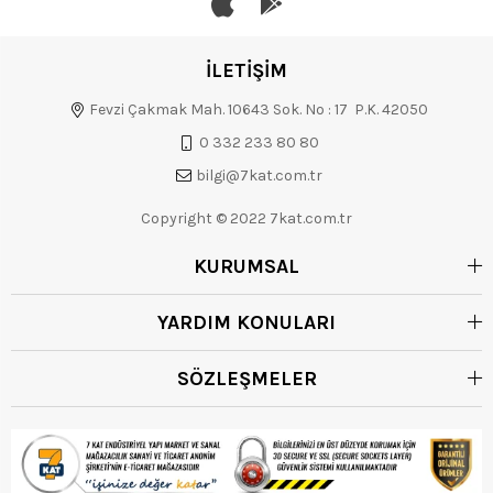
İLETİŞİM
Fevzi Çakmak Mah. 10643 Sok. No : 17 P.K. 42050
0 332 233 80 80
bilgi@7kat.com.tr
Copyright © 2022 7kat.com.tr
KURUMSAL
YARDIM KONULARI
SÖZLEŞMELER