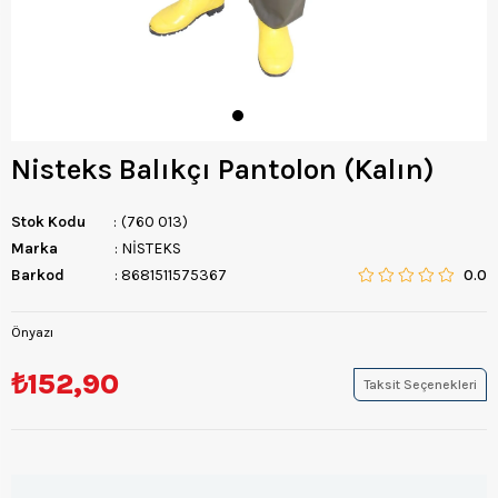
Nisteks Balıkçı Pantolon (Kalın)
Stok Kodu
(760 013)
Marka
:
NİSTEKS
Barkod
:
8681511575367
0.0
Önyazı
₺152,90
Taksit Seçenekleri