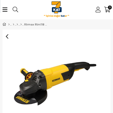
0
Rtrmax Rtm118 Taşlama 180 Mm