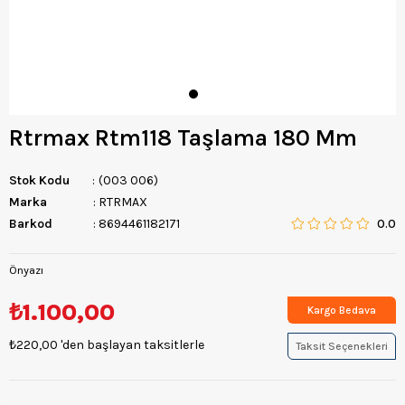
Rtrmax Rtm118 Taşlama 180 Mm
Stok Kodu
(003 006)
Marka
:
RTRMAX
Barkod
:
8694461182171
0.0
Önyazı
₺1.100,00
Kargo Bedava
₺220,00
'den başlayan taksitlerle
Taksit Seçenekleri