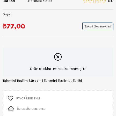
Barkod
:
8681511571509
0.0
Önyazı
₺77,00
Taksit Seçenekleri
Ürün stoklarımızda kalmamıştır.
Tahmini Teslim Süresi
:
1 Tahmini Teslimat Tarihi
FAVORILERE EKLE
İSTEK LISTEME EKLE