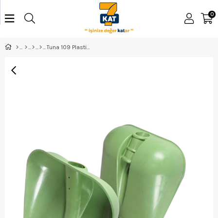
0
Tuna 109 Plastik 8 Nolu Faryap Küreği