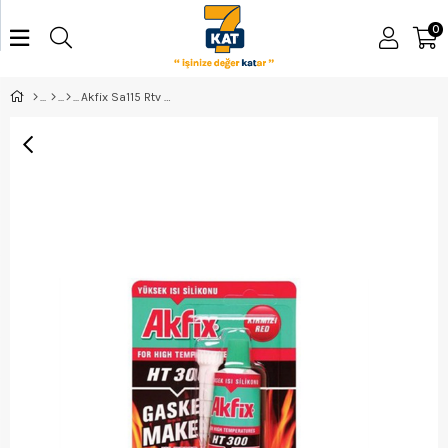
0
Akfix Sa115 Rtv Sıvı Conta -Ht 300- 50 Gr Kırmızı