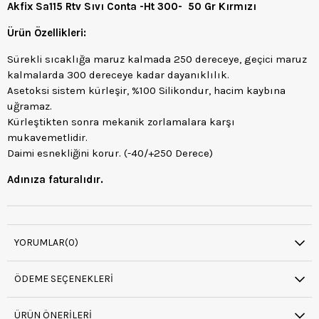
Akfix Sa115 Rtv Sıvı Conta -Ht 300- 50 Gr Kırmızı
Ürün Özellikleri:
Sürekli sıcaklığa maruz kalmada 250 dereceye, geçici maruz
kalmalarda 300 dereceye kadar dayanıklılık.
Asetoksi sistem kürleşir, %100 Silikondur, hacim kaybına
uğramaz.
Kürleştikten sonra mekanik zorlamalara karşı
mukavemetlidir.
Daimi esnekliğini korur. (-40/+250 Derece)
Adınıza faturalıdır.
YORUMLAR
(0)
ÖDEME SEÇENEKLERI
ÜRÜN ÖNERILERI