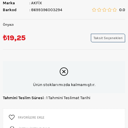
Marka
:
AKFİX
Barkod
:
8699396003294
0.0
Önyazı
₺19,25
Taksit Seçenekleri
Ürün stoklarımızda kalmamıştır.
Tahmini Teslim Süresi
:
1 Tahmini Teslimat Tarihi
FAVORILERE EKLE