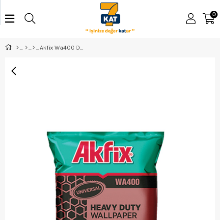
0
Akfix Wa400 Duvar Kağıdı Yapıştırıcı 500 Gr