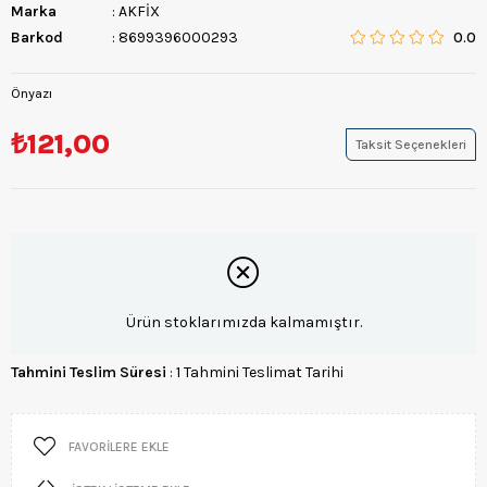
Marka
:
AKFİX
Barkod
:
8699396000293
0.0
Önyazı
₺121,00
Taksit Seçenekleri
Ürün stoklarımızda kalmamıştır.
Tahmini Teslim Süresi
:
1 Tahmini Teslimat Tarihi
FAVORILERE EKLE