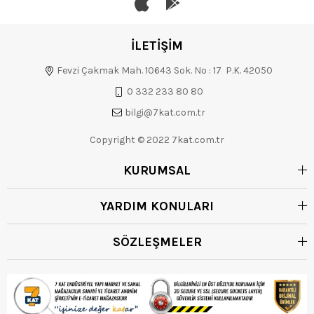
İLETİŞİM
Fevzi Çakmak Mah. 10643 Sok. No : 17 P.K. 42050
0 332 233 80 80
bilgi@7kat.com.tr
Copyright © 2022 7kat.com.tr
KURUMSAL
YARDIM KONULARI
SÖZLEŞMELER