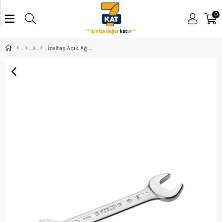
0
İzeltaş Açık Ağız Anahtar Kısa 12*13 - 0100011213