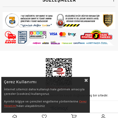
Çerez Kullanımı
İnternet sitemizi daha kullanışlı hale getirmek amacıyla
çerezler (cookies) kullanıyoruz.
Elektronik Ticaret Bilgi Sistemin'de kaydı doğrulanmış bir sitedir.
Ayrıntılı bilgiye ve çerezleri engelleme yöntemlerine
Çerez
Yönetimi
'ndan ulaşabilirsiniz