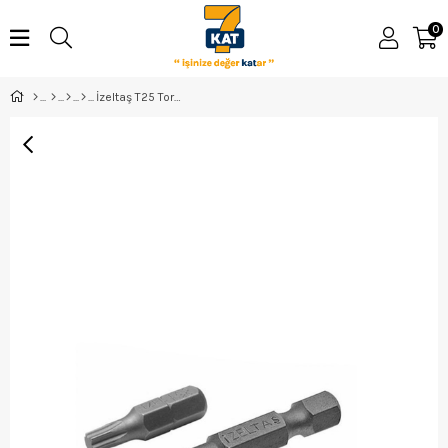
0
İzeltaş T25 Tork Bits Uç 50Mm - 4830210125