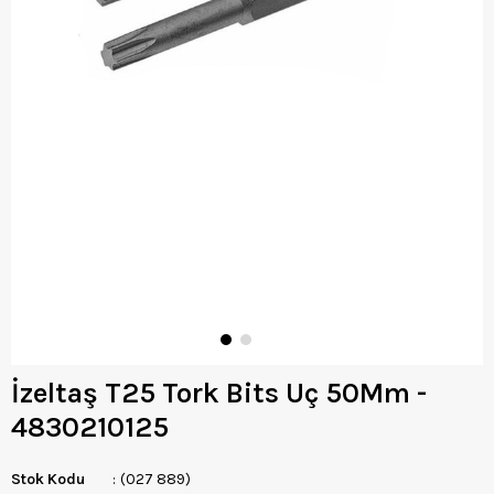
İzeltaş T25 Tork Bits Uç 50Mm -
4830210125
Stok Kodu
(027 889)