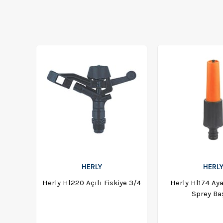
HERLY
HERL
Herly Hl220 Açılı Fiskiye 3/4
Herly Hl174 Ayar
Sprey Ba