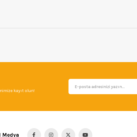
imize kayıt olun!
l Medya