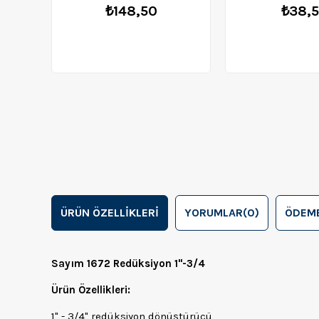
₺148,50
₺38,
ÜRÜN ÖZELLIKLERI
YORUMLAR
(0)
ÖDEME
Sayım 1672 Redüksiyon 1"-3/4
Ürün Özellikleri:
1" - 3/4" redüksiyon dönüştürücü