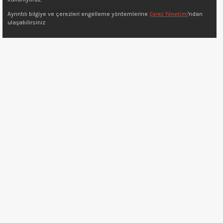
Copyright © 2022 7kat.com.tr
Ayrıntılı bilgiye ve çerezleri engelleme yöntemlerine
Çerez Yönetimi
'ndan
ulaşabilirsiniz