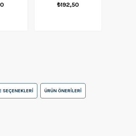
50
₺192,50
 SEÇENEKLERI
ÜRÜN ÖNERILERI