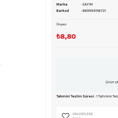
Marka
:
SAYIM
Barkod
:
8699941116721
Önyazı
₺8,80
Ürün s
Tahmini Teslim Süresi
:
1 Tahmini Tes
FAVORILERE