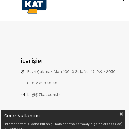
İLETİŞİM
Fevzi Çakmak Mah. 10643 Sok. No : 17 P.K. 42050
0 332 233 80 80
bilgi@7kat.com.tr
Çerez Kullanımı
İnternet sitemizi daha kullanışlı hale getirmek amacıyla çerezler (cookies)
kullanıyoruz.