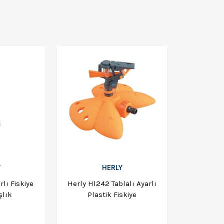
Y
HERLY
lı Fiskiye
Herly Hl242 Tablalı Ayarlı
şlık
Plastik Fiskiye