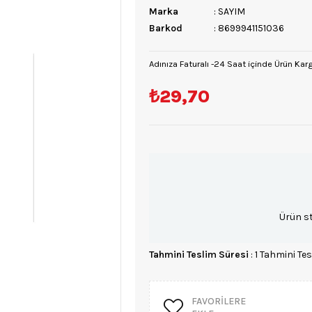
Marka
:
SAYIM
Barkod
:
8699941151036
Adınıza Faturalı -24 Saat içinde Ürün Kar
₺29,70
Ürün s
Tahmini Teslim Süresi
:
1 Tahmini Tes
FAVORILERE