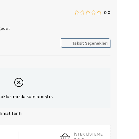
0.0
goda !
Taksit Seçenekleri
toklarımızda kalmamıştır.
limat Tarihi
İSTEK LISTEME