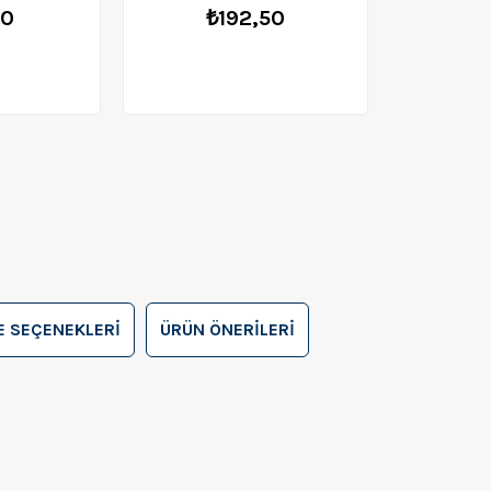
50
₺192,50
 SEÇENEKLERI
ÜRÜN ÖNERILERI