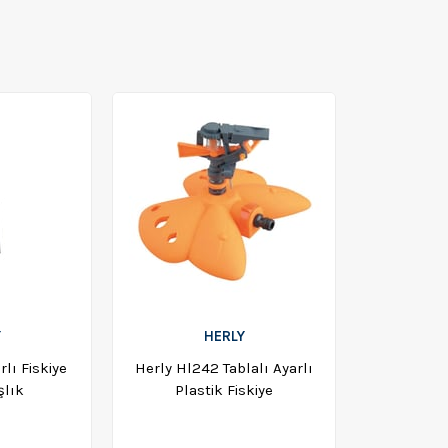
Y
HERLY
lı Fiskiye
Herly Hl242 Tablalı Ayarlı
şlık
Plastik Fiskiye