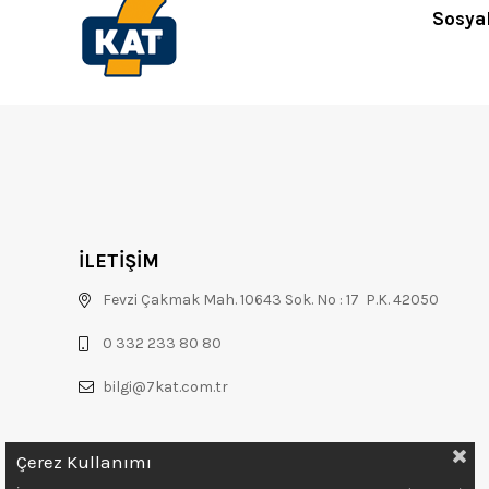
Sosya
İLETİŞİM
Fevzi Çakmak Mah. 10643 Sok. No : 17 P.K. 42050
0 332 233 80 80
bilgi@7kat.com.tr
Çerez Kullanımı