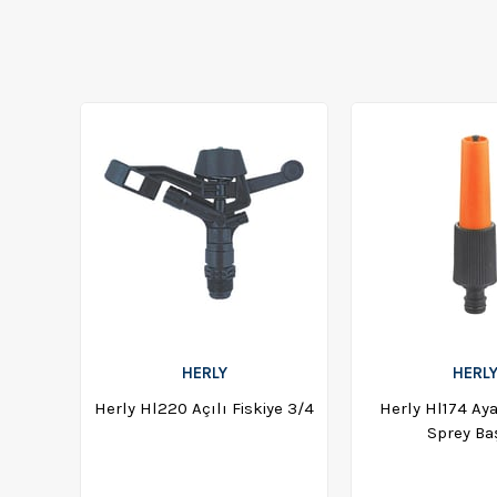
HERLY
HERL
Herly Hl220 Açılı Fiskiye 3/4
Herly Hl174 Ayar
Sprey Ba