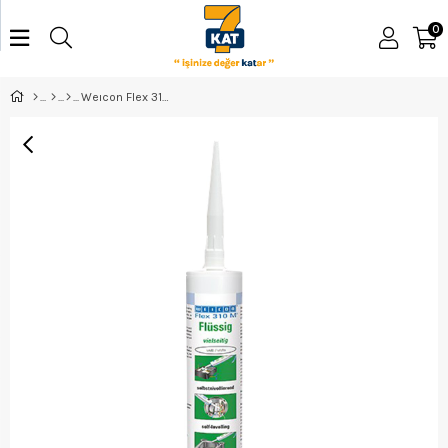
0
Weıcon Flex 310 M Sıvı Beyaz 310Ml 13333310-39