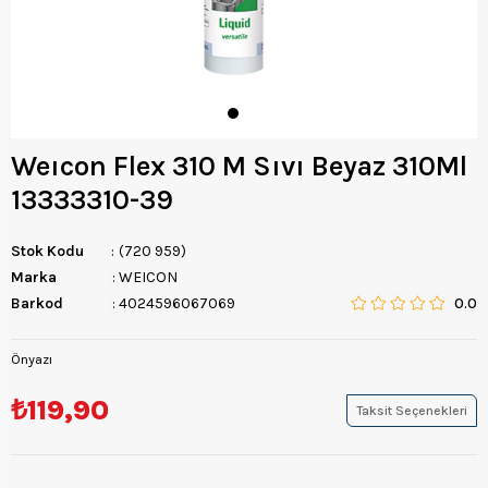
Weıcon Flex 310 M Sıvı Beyaz 310Ml
13333310-39
Stok Kodu
(720 959)
Marka
:
WEICON
Barkod
:
4024596067069
0.0
Önyazı
₺119,90
Taksit Seçenekleri